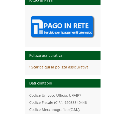
PAGO in RETE
Polizza assicurativa
Scarica qui la polizza assicurativa
Dati contabili
Codice Univoco Ufficio: UFF4P7
Codice Fiscale (C.F.): 92033340446
Codice Meccanografico (C.M.):