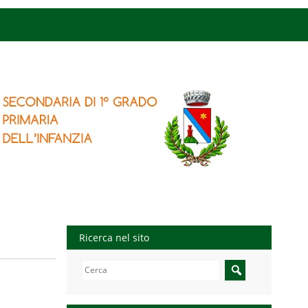
Ricerca nel sito
Search
for: