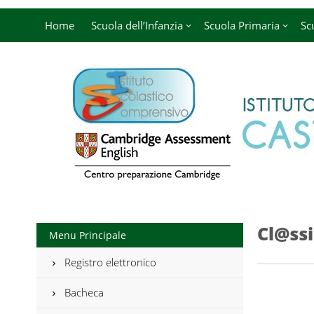
Home
Scuola dell’Infanzia
Scuola Primaria
Sc
Cl@ssi
Menu Principale
Registro elettronico
Bacheca